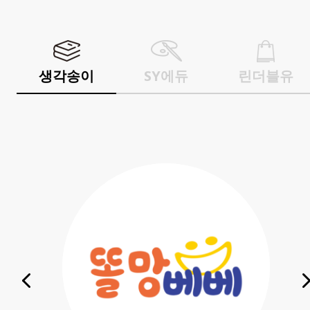
생각송이
SY에듀
린더블유