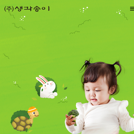
초아기를 위한
초아기를 위한
재미있는 이야기놀이와
세살백
line
line
세 살때 경험한 동화의
세 살때 경험한 동화의
프리미엄 감각놀이
프리미엄 감각놀이
자연·감각놀이
행복함이 백 살까지
행복함이 백 살까지