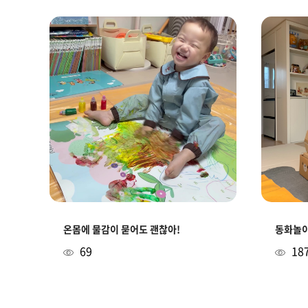
온몸에 물감이 묻어도 괜찮아!
동화놀이
69
18