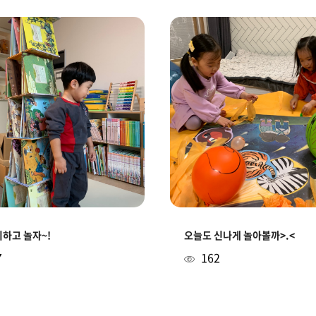
하고 놀자~!
오늘도 신나게 놀아볼까>.<
7
162