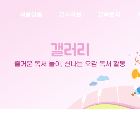
백
새콤달콤
교사지원
교육문의