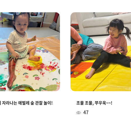
 자라나는 애벌레 숲 관찰 놀이!
조물 조물, 쭈우욱~~!
47