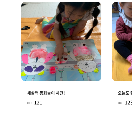
세살백 동화놀이 시간!
오늘도 
121
12