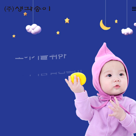
프리미엄 감각놀이
세살백
프리미엄 감각놀이
자연·감각놀이
line
line
행복함이 백 살까지
행복함이 백 살까지
초아기를 위한
초아기를 위한
재미있는 이야기놀이와
세 살때 경험한 동화의
세 살때 경험한 동화의