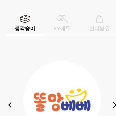
생각송이
SY에듀
린더블유